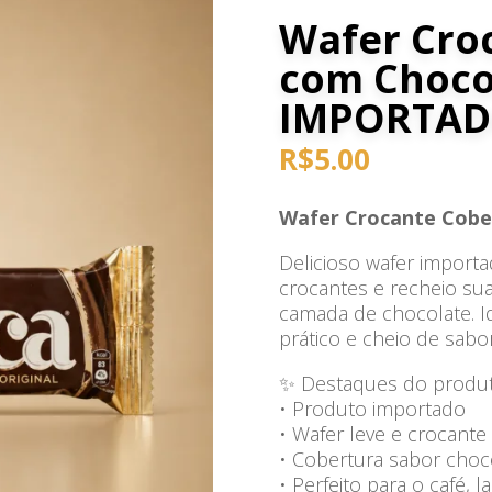
Wafer Cro
com Choco
IMPORTA
R$
5.00
Wafer Crocante Cobe
Delicioso wafer impor
crocantes e recheio sua
camada de chocolate. 
prático e cheio de sabor
✨ Destaques do produt
• Produto importado
• Wafer leve e crocante
• Cobertura sabor choc
• Perfeito para o café,