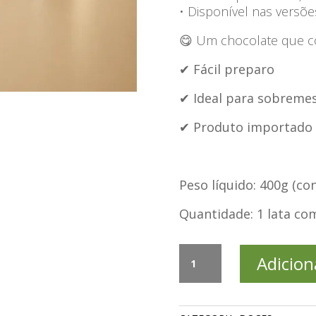
• Disponível nas versõe
😋 Um chocolate que co
✔ Fácil preparo
✔ Ideal para sobreme
✔ Produto importado
Peso líquido: 400g (c
Quantidade: 1 lata co
Wafer
Adicion
Crocante
Coberto
com