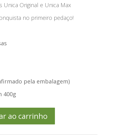
s Unica Original e Unica Max
nquista no primeiro pedaço!
sas
onfirmado pela embalagem)
m 400g
ar ao carrinho