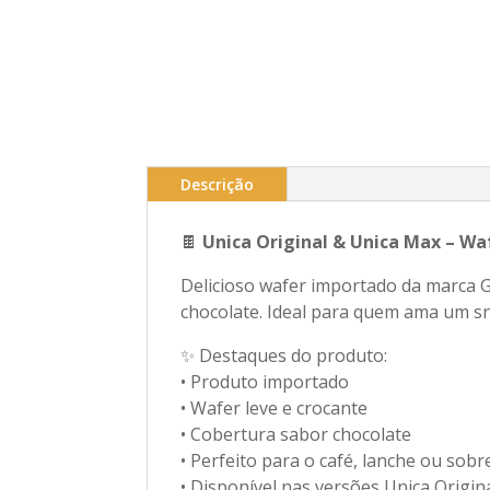
Descrição
🍫
Unica Original & Unica Max – W
Delicioso wafer importado da marca 
chocolate. Ideal para quem ama um sna
✨ Destaques do produto:
• Produto importado
• Wafer leve e crocante
• Cobertura sabor chocolate
• Perfeito para o café, lanche ou sob
• Disponível nas versões Unica Origin