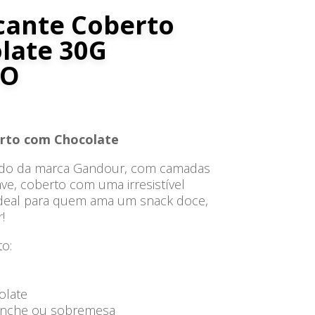
cante Coberto
late 30G
DO
rto com Chocolate
tado da marca Gandour, com camadas
ve, coberto com uma irresistível
Ideal para quem ama um snack doce,
!
o:
olate
 lanche ou sobremesa