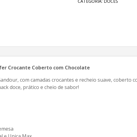
Chocolate
CATEGORIA:
DOCES
30G
IMPORTADO
quantidade
afer Crocante Coberto com Chocolate
Gandour, com camadas crocantes e recheio suave, coberto co
ck doce, prático e cheio de sabor!
remesa
al e Unica Max