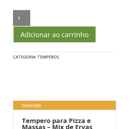
Tempero
de
Pizza
Adicionar ao carrinho
e
Massa
/
Manjerição,
CATEGORIA:
TEMPEROS
Hortelã,
Tomilho
e
Manjerona
quantidade
Descrição
Tempero para Pizza e
Massas – Mix de Ervas