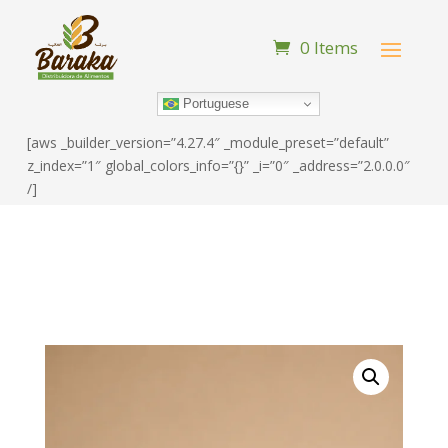
0 Items
Portuguese
[aws _builder_version=”4.27.4″ _module_preset=”default”
z_index=”1″ global_colors_info=”{}” _i=”0″ _address=”2.0.0.0″
/]