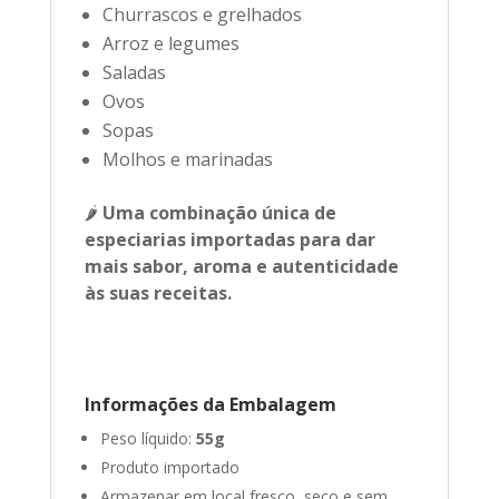
Churrascos e grelhados
Arroz e legumes
Saladas
Ovos
Sopas
Molhos e marinadas
🌶️
Uma combinação única de
especiarias importadas para dar
mais sabor, aroma e autenticidade
às suas receitas.
Informações da Embalagem
Peso líquido:
55g
Produto importado
Armazenar em local fresco, seco e sem