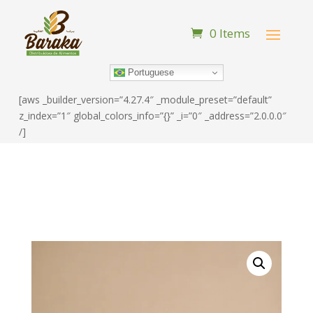
0 Items
Portuguese
[aws _builder_version=”4.27.4″ _module_preset=”default”
z_index=”1″ global_colors_info=”{}” _i=”0″ _address=”2.0.0.0″
/]