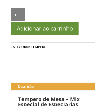
Tempero
de
Mesa
Adicionar ao carrinho
/
Sumac,
Pimenta
em
CATEGORIA:
TEMPEROS
pó,
Pimenta
do
reino
e
Cominho
quantidade
Descrição
Tempero de Mesa – Mix
Especial de Especiarias