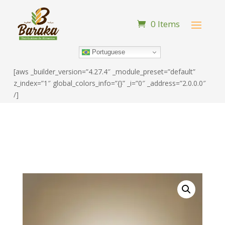
0 Items
Portuguese
[aws _builder_version=”4.27.4″ _module_preset=”default”
z_index=”1″ global_colors_info=”{}” _i=”0″ _address=”2.0.0.0″
/]