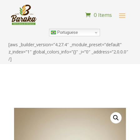
0 Items
Portuguese
[aws _builder_version=”4.27.4″ _module_preset=”default”
z_index=”1″ global_colors_info=”{}” _i=”0″ _address=”2.0.0.0″
/]