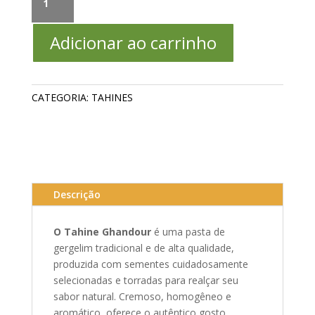
GHANDOUR
2kg
Adicionar ao carrinho
quantidade
CATEGORIA:
TAHINES
Descrição
O Tahine Ghandour
é uma pasta de
gergelim tradicional e de alta qualidade,
produzida com sementes cuidadosamente
selecionadas e torradas para realçar seu
sabor natural. Cremoso, homogêneo e
aromático, oferece o autêntico gosto