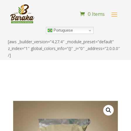
0 Items
Portuguese
[aws _builder_version=”4.27.4″ _module_preset=”default”
z_index=”1″ global_colors_info=”{}” _i=”0″ _address=”2.0.0.0″
/]