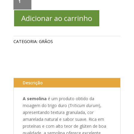
SUPER
FINS
Adicionar ao carrinho
900g
quantidade
CATEGORIA:
GRÃOS
Descrição
A semolina
é um produto obtido da
moagem do trigo duro (
Triticum durum
),
apresentando textura granulada, cor
amarelada natural e sabor suave. Rica em
proteínas e com alto teor de glúten de boa
qualidade, a semolina oferece excelente