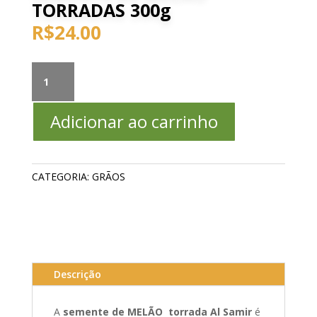
TORRADAS 300g
R$
24.00
SEMENTE
DE
MELÃO
Adicionar ao carrinho
TORRADAS
300g
quantidade
CATEGORIA:
GRÃOS
Descrição
A
semente de MELÃO torrada Al Samir
é