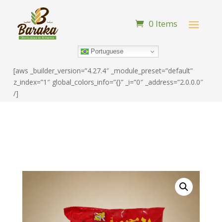
0 Items
Portuguese
[aws _builder_version=”4.27.4″ _module_preset=”default”
z_index=”1″ global_colors_info=”{}” _i=”0″ _address=”2.0.0.0″
/]