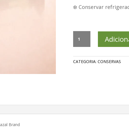
❄️ Conservar refriger
Queijo
Adicion
processado
Importado
da
marca
CATEGORIA:
CONSERVAS
Ghazal
Brand
quantidade
azal Brand