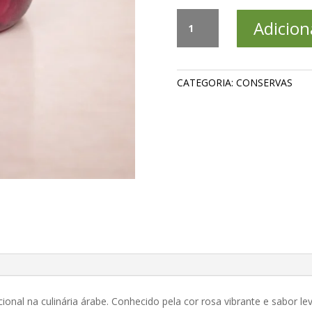
Picles
Adicion
de
Nabo
Judi
–
CATEGORIA:
CONSERVAS
600g
quantidade
icional na culinária árabe. Conhecido pela cor rosa vibrante e sabor l