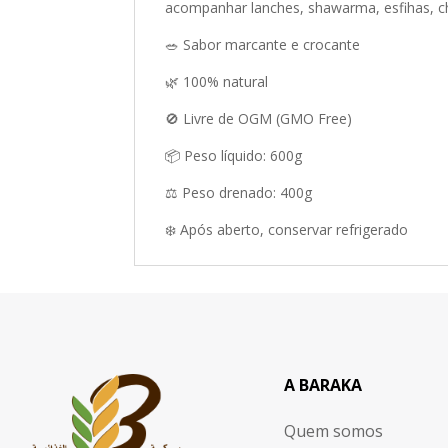
acompanhar lanches, shawarma, esfihas, ch
🥗 Sabor marcante e crocante
🌿 100% natural
🚫 Livre de OGM (GMO Free)
📦 Peso líquido: 600g
⚖️ Peso drenado: 400g
❄️ Após aberto, conservar refrigerado
A BARAKA
Quem somos