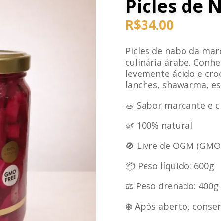
Picles de 
R$
34.00
Picles de nabo da marc
culinária árabe. Conhe
levemente ácido e cro
lanches, shawarma, esf
🥗 Sabor marcante e c
🌿 100% natural
🚫 Livre de OGM (GMO
📦 Peso líquido: 600g
⚖️ Peso drenado: 400g
❄️ Após aberto, conser