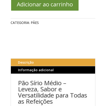
Adicionar ao carrinho
Pão
Sírio
MÉDIO,
650
CATEGORIA:
PÃES
g
(pacote
com
12
unidades)
quantidade
Descrição
Informação adicional
Pão Sírio Médio –
Leveza, Sabor e
Versatilidade para Todas
as Refeições