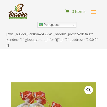
0 Items
Portuguese
[aws _builder_version=”4.27.4″ _module_preset=”default”
z_index=”1″ global_colors_info=”{}” _i=”0″ _address=”2.0.0.0″
/]