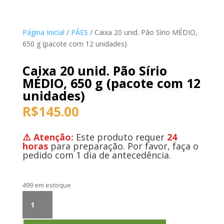
Página Inicial
/
PÃES
/ Caixa 20 unid. Pão Sírio MÉDIO,
650 g (pacote com 12 unidades)
Caixa 20 unid. Pão Sírio
MÉDIO, 650 g (pacote com 12
unidades)
R$
145.00
⚠️ Atenção:
Este produto requer
24
horas
para preparação. Por favor, faça o
pedido com 1 dia de antecedência.
499 em estoque
Caixa
20
unid.