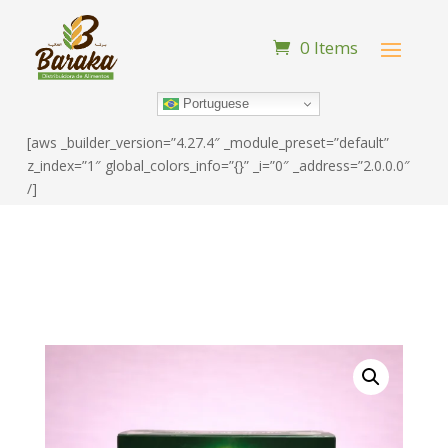
0 Items
Portuguese
[aws _builder_version=”4.27.4″ _module_preset=”default”
z_index=”1″ global_colors_info=”{}” _i=”0″ _address=”2.0.0.0″
/]