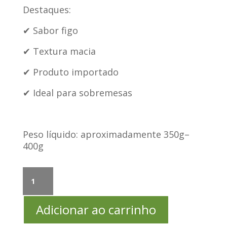
Destaques:
✔ Sabor figo
✔ Textura macia
✔ Produto importado
✔ Ideal para sobremesas
Peso líquido: aproximadamente 350g–
400g
Loukoum
Extra
Figo
Adicionar ao carrinho
quantidade