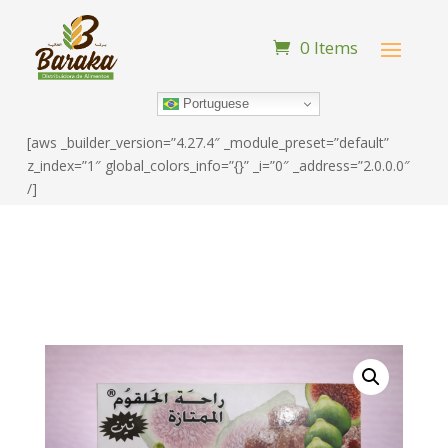
0 Items
Portuguese
[aws _builder_version=”4.27.4″ _module_preset=”default”
z_index=”1″ global_colors_info=”{}” _i=”0″ _address=”2.0.0.0″
/]