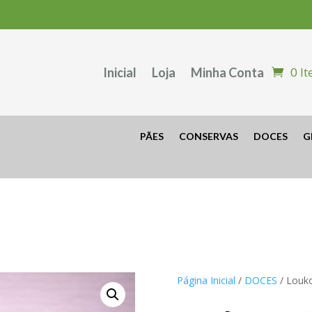
0 I
Inicial
Loja
Minha Conta
PÃES
CONSERVAS
DOCES
G
Página Inicial
/
DOCES
/ Louk