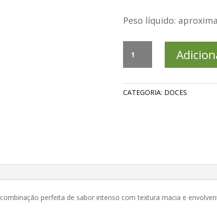
Peso líquido: aproxi
Loukoum
Adicion
Extra
Chocolate
com
Avelã
CATEGORIA:
DOCES
quantidade
ombinação perfeita de sabor intenso com textura macia e envolven