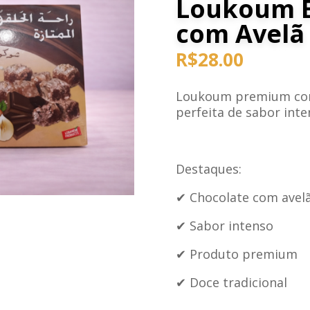
Loukoum E
com Avelã
R$
28.00
Loukoum premium com 
perfeita de sabor int
Destaques:
✔ Chocolate com avel
✔ Sabor intenso
✔ Produto premium
✔ Doce tradicional