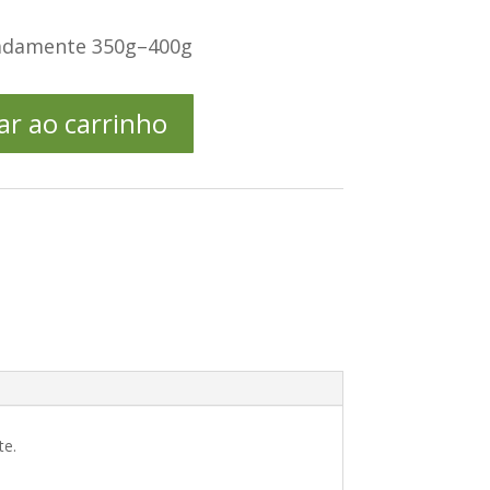
madamente 350g–400g
ar ao carrinho
te.