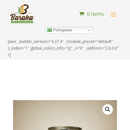
0 Items
Portuguese
[aws _builder_version=”4.27.4″ _module_preset=”default”
z_index=”1″ global_colors_info=”{}” _i=”0″ _address=”2.0.0.0″
/]