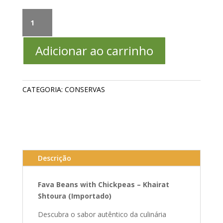
Fava
Beans
with
Adicionar ao carrinho
Chickpeas
–
Khairat
Shtoura
CATEGORIA:
CONSERVAS
(Importado)
quantidade
Descrição
Fava Beans with Chickpeas – Khairat
Shtoura (Importado)
Descubra o sabor autêntico da culinária