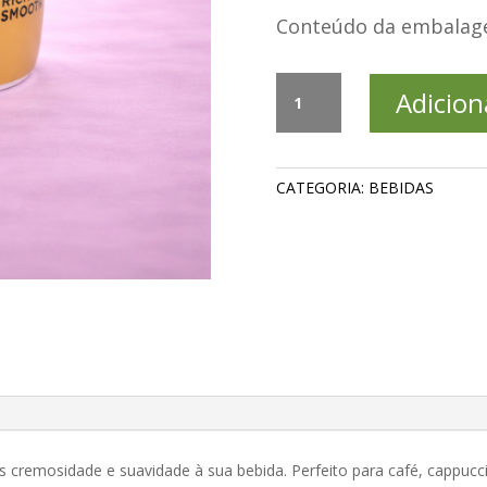
Conteúdo da embalag
Coffee
Adicion
Creamer
Barista
Tradicional
quantidade
CATEGORIA:
BEBIDAS
is cremosidade e suavidade à sua bebida. Perfeito para café, cappucc