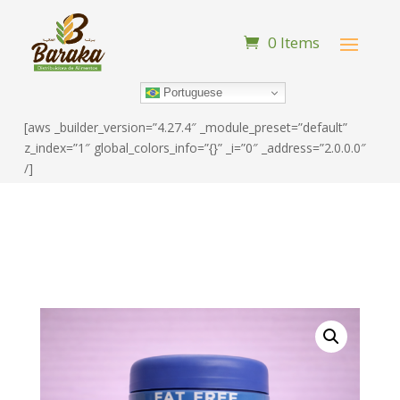
0 Items
Portuguese
[aws _builder_version=”4.27.4″ _module_preset=”default”
z_index=”1″ global_colors_info=”{}” _i=”0″ _address=”2.0.0.0″
/]