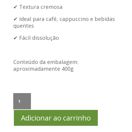
✔ Textura cremosa
✔ Ideal para café, cappuccino e bebidas
quentes
✔ Fácil dissolução
Conteúdo da embalagem:
aproximadamente 400g
Coffee
Creamer
Barista
Adicionar ao carrinho
–
Sem
Gordura