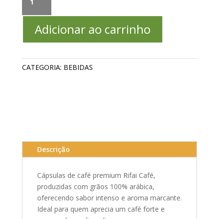
de
Café
Adicionar ao carrinho
Rifai
Café
Intense
–
CATEGORIA:
BEBIDAS
100%
Arábica
quantidade
Descrição
Cápsulas de café premium Rifai Café,
produzidas com grãos 100% arábica,
oferecendo sabor intenso e aroma marcante.
Ideal para quem aprecia um café forte e