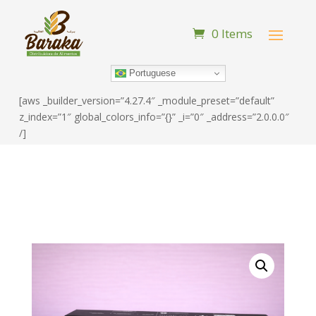
0 Items
Portuguese
[aws _builder_version=”4.27.4″ _module_preset=”default”
z_index=”1″ global_colors_info=”{}” _i=”0″ _address=”2.0.0.0″
/]