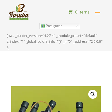
0 Items
Portuguese
[aws _builder_version=”4.27.4″ _module_preset=”default”
z_index=”1″ global_colors_info=”{}” _i=”0″ _address=”2.0.0.0″
/]