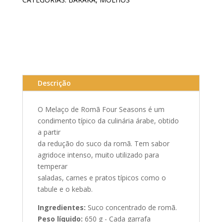
Romã
–
Four
Seasons
(Quatro
Estações)
650g
Descrição
cada
quantidade
O Melaço de Romã Four Seasons é um
condimento típico da culinária árabe, obtido
a partir
da redução do suco da romã. Tem sabor
agridoce intenso, muito utilizado para
temperar
saladas, carnes e pratos típicos como o
tabule e o kebab.
Ingredientes:
Suco concentrado de romã.
Peso líquido:
650 g - Cada garrafa