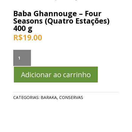
Baba Ghannouge – Four
Seasons (Quatro Estações)
400 g
R$
19.00
Baba
Ghannouge
–
Adicionar ao carrinho
Four
Seasons
(Quatro
Estações)
CATEGORIAS:
BARAKA
,
CONSERVAS
400
g
quantidade