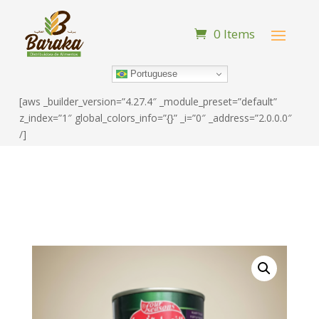
0 Items
Portuguese
[aws _builder_version=”4.27.4″ _module_preset=”default”
z_index=”1″ global_colors_info=”{}” _i=”0″ _address=”2.0.0.0″
/]