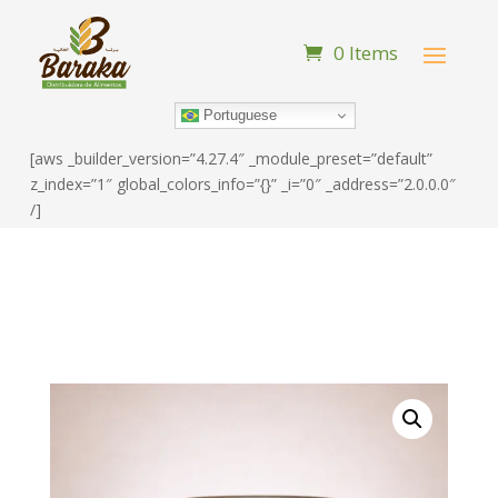
0 Items
Portuguese
[aws _builder_version=”4.27.4″ _module_preset=”default”
z_index=”1″ global_colors_info=”{}” _i=”0″ _address=”2.0.0.0″
/]