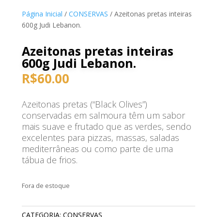
Página Inicial
/
CONSERVAS
/ Azeitonas pretas inteiras
600g Judi Lebanon.
Azeitonas pretas inteiras
600g Judi Lebanon.
R$
60.00
Azeitonas pretas (“Black Olives”)
conservadas em salmoura têm um sabor
mais suave e frutado que as verdes, sendo
excelentes para pizzas, massas, saladas
mediterrâneas ou como parte de uma
tábua de frios.
Fora de estoque
CATEGORIA:
CONSERVAS