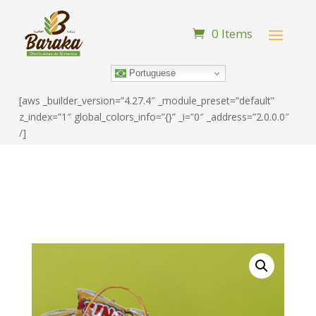
0 Items
Portuguese
[aws _builder_version=”4.27.4″ _module_preset=”default”
z_index=”1″ global_colors_info=”{}” _i=”0″ _address=”2.0.0.0″
/]