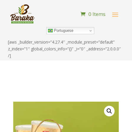
0 Items
Portuguese
[aws _builder_version=”4.27.4″ _module_preset=”default”
z_index=”1″ global_colors_info=”{}” _i=”0″ _address=”2.0.0.0″
/]