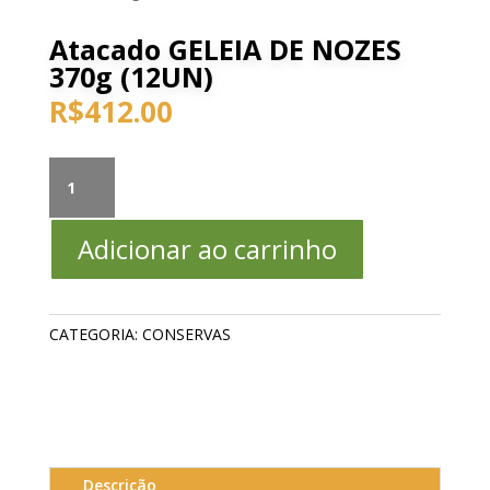
Atacado GELEIA DE NOZES
370g (12UN)
R$
412.00
Atacado
GELEIA
DE
Adicionar ao carrinho
NOZES
370g
(12UN)
quantidade
CATEGORIA:
CONSERVAS
Descrição