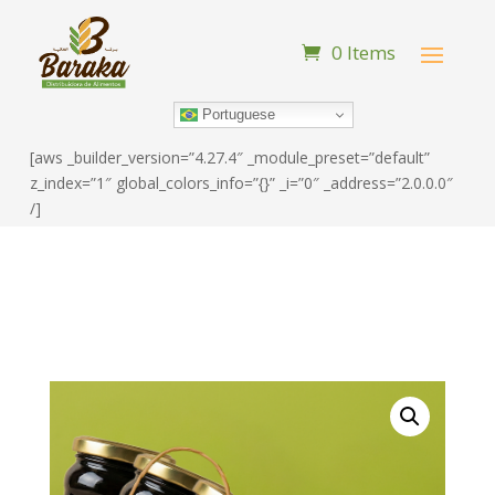
0 Items
Portuguese
[aws _builder_version=”4.27.4″ _module_preset=”default”
z_index=”1″ global_colors_info=”{}” _i=”0″ _address=”2.0.0.0″
/]