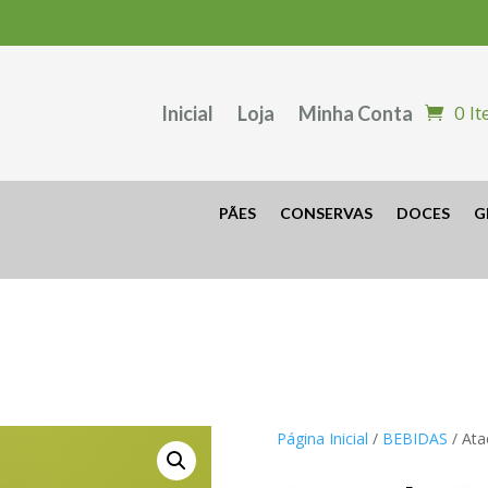
0 I
Inicial
Loja
Minha Conta
PÃES
CONSERVAS
DOCES
G
Página Inicial
/
BEBIDAS
/ At