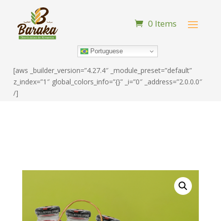
0 Items
Portuguese
[aws _builder_version=”4.27.4″ _module_preset=”default”
z_index=”1″ global_colors_info=”{}” _i=”0″ _address=”2.0.0.0″
/]