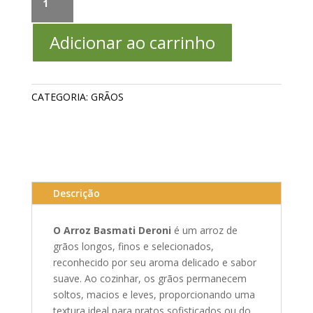
BASMATI
DERONI
Adicionar ao carrinho
4kg
quantidade
CATEGORIA:
GRÃOS
Descrição
O Arroz Basmati Deroni
é um arroz de
grãos longos, finos e selecionados,
reconhecido por seu aroma delicado e sabor
suave. Ao cozinhar, os grãos permanecem
soltos, macios e leves, proporcionando uma
textura ideal para pratos sofisticados ou do