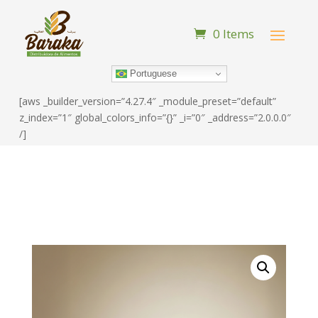
0 Items
Portuguese
[aws _builder_version=”4.27.4″ _module_preset=”default”
z_index=”1″ global_colors_info=”{}” _i=”0″ _address=”2.0.0.0″
/]