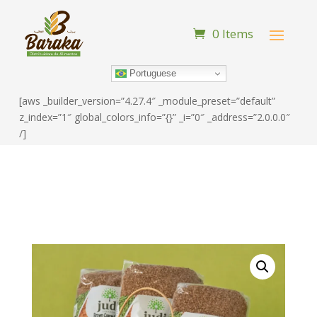
0 Items
Portuguese
[aws _builder_version=”4.27.4″ _module_preset=”default”
z_index=”1″ global_colors_info=”{}” _i=”0″ _address=”2.0.0.0″
/]