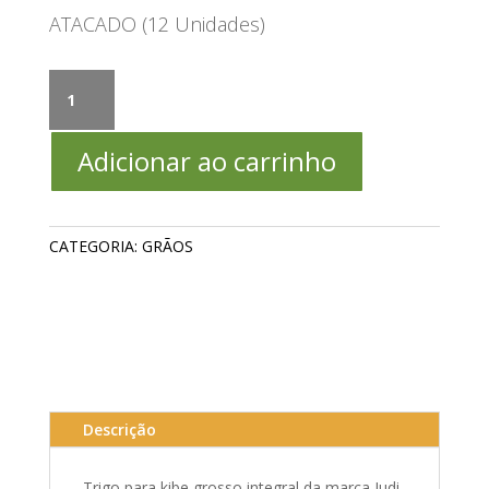
ATACADO (12 Unidades)
Trigo
para
Kibe
Adicionar ao carrinho
Grosso
Integral
(Brown
Coarse
CATEGORIA:
GRÃOS
Bulgur)
Judi
–
900g
ATACADO
(12
Unidades)
Descrição
quantidade
Trigo para kibe grosso integral da marca Judi