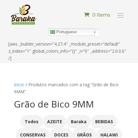
0 Items
Portuguese
[aws _builder_version=”4.27.4″ _module_preset=”default”
z_index=”1″ global_colors_info=”{}” _i=”0″ _address=”2.0.0.0″
/]
Início
/ Produtos marcados com a tag “Grão de Bico
9MM”
Grão de Bico 9MM
Todos
AZEITE
Baraka
BEBIDAS
CONSERVAS
DOCES
GRÃOS
HALAWI