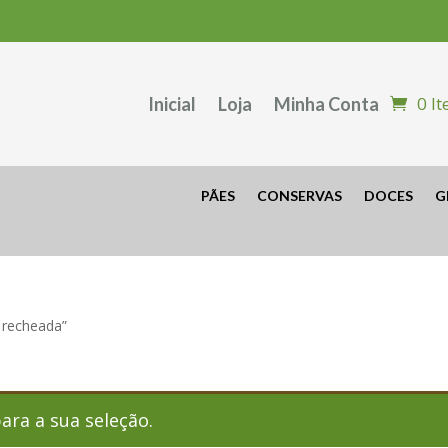
0 I
Inicial
Loja
Minha Conta
PÃES
CONSERVAS
DOCES
G
 recheada”
ra a sua seleção.